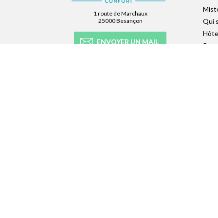
Mist
1 route de Marchaux
25000 Besançon
Qui 
Hôte
ENVOYER UN MAIL
Recr
Pres
AFFICHER LE N°
Site
Accè
NEWSLETTER
Abonnez-vous à la newsletter et recevez
toutes les infos du réseau :