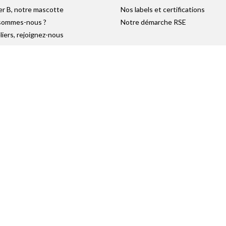
er B, notre mascotte
Nos labels et certifications
sommes-nous ?
Notre démarche RSE
liers, rejoignez-nous
utement
se
 Groupes
s Entreprises
RÉSEAUX SOCIAUX
Retrouvez-nous sur :
Plan du Site
|
Réalisation Atout-Graph