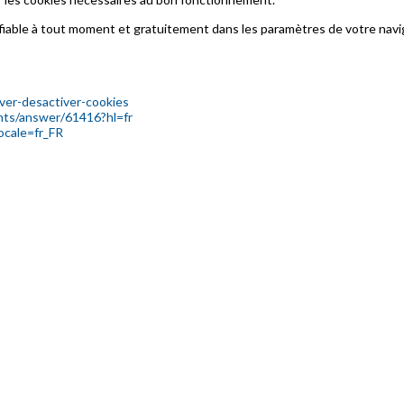
fiable à tout moment et gratuitement dans les paramètres de votre navi
tiver-desactiver-cookies
nts/answer/61416?hl=fr
ocale=fr_FR