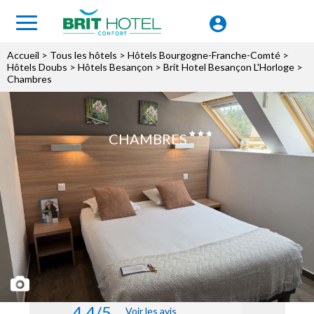
Accueil
>
Tous les hôtels
>
Hôtels Bourgogne-Franche-Comté
>
Hôtels Doubs
>
Hôtels Besançon
>
Brit Hotel Besançon L'Horloge
>
Chambres
CHAMBRES
4.4/5
Voir les avis