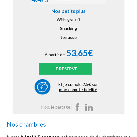
Nos petits plus
Wi-Fi gratuit
Snacking
terrasse
53,65€
À partir de
JE RÉSERVE
Et je cumule 2.5€ sur
mon compte fidelité
Hop, je partage :
Nos chambres
Notre
hôtel à Besançon
est composé de 44 chambres sur