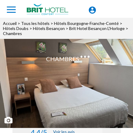
Accueil
>
Tous les hôtels
>
Hôtels Bourgogne-Franche-Comté
>
Hôtels Doubs
>
Hôtels Besançon
>
Brit Hotel Besançon L'Horloge
>
Chambres
CHAMBRES
4.4/5
Voir les avis