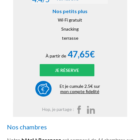
Nos petits plus
Wi-Fi gratuit
Snacking
terrasse
47,65€
À partir de
JE RÉSERVE
Et je cumule 2.5€ sur
mon compte fidelité
Hop, je partage :
Nos chambres
Notre
hôtel à Besançon
est composé de 44 chambres sur